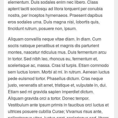
elementum. Duis sodales enim nec libero. Class
aptent taciti sociosqu ad litora torquent per conubia
nostra, per inceptos hymenaeos. Praesent dapibus
eros sodales urna. Duis magna nisi, lobortis quis,
tincidunt rutrum, posuere non, ipsum.
Aliquam convallis neque vitae diam. In diam. Cum
sociis natoque penatibus et magnis dis parturient
montes, nascetur ridiculus mus. Duis fermentum arcu
in tortor. Sed nibh leo, rhoncus eu, fermentum et,
scelerisque ac, massa. Cras id turpis. Etiam commodo
sem luctus lorem. Morbi at mi. In rutrum. Aenean luctus
pede euismod tortor. Phasellus dictum. Cras neque
justo, venenatis sit amet, tristique et, vulputate in, dui.
Etiam sed mi gravida sapien imperdiet dictum.
Aliquam gravida orci a tortor. Donec tempor.
Vestibulum ante ipsum primis in faucibus orci luctus et
ultrices posuere cubilia Curae; Vivamus risus ante,
pellentesque vitae, luctus eget, scelerisque sed, libero.