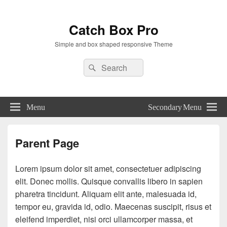
Catch Box Pro
Simple and box shaped responsive Theme
Header
Search
Search
Right
for:
Sidebar
Widget
Area
Menu
Secondary Menu
Parent Page
Lorem ipsum dolor sit amet, consectetuer adipiscing
elit. Donec mollis. Quisque convallis libero in sapien
pharetra tincidunt. Aliquam elit ante, malesuada id,
tempor eu, gravida id, odio. Maecenas suscipit, risus et
eleifend imperdiet, nisi orci ullamcorper massa, et