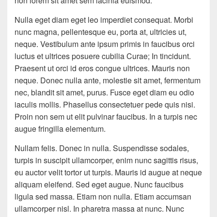
non lorem sit amet sem lacinia euismod.
Nulla eget diam eget leo imperdiet consequat. Morbi
nunc magna, pellentesque eu, porta at, ultricies ut,
neque. Vestibulum ante ipsum primis in faucibus orci
luctus et ultrices posuere cubilia Curae; In tincidunt.
Praesent ut orci id eros congue ultrices. Mauris non
neque. Donec nulla ante, molestie sit amet, fermentum
nec, blandit sit amet, purus. Fusce eget diam eu odio
iaculis mollis. Phasellus consectetuer pede quis nisi.
Proin non sem ut elit pulvinar faucibus. In a turpis nec
augue fringilla elementum.
Nullam felis. Donec in nulla. Suspendisse sodales,
turpis in suscipit ullamcorper, enim nunc sagittis risus,
eu auctor velit tortor ut turpis. Mauris id augue at neque
aliquam eleifend. Sed eget augue. Nunc faucibus
ligula sed massa. Etiam non nulla. Etiam accumsan
ullamcorper nisl. In pharetra massa at nunc. Nunc