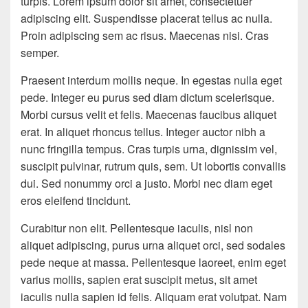
turpis. Lorem ipsum dolor sit amet, consectetuer
adipiscing elit. Suspendisse placerat tellus ac nulla.
Proin adipiscing sem ac risus. Maecenas nisi. Cras
semper.
Praesent interdum mollis neque. In egestas nulla eget
pede. Integer eu purus sed diam dictum scelerisque.
Morbi cursus velit et felis. Maecenas faucibus aliquet
erat. In aliquet rhoncus tellus. Integer auctor nibh a
nunc fringilla tempus. Cras turpis urna, dignissim vel,
suscipit pulvinar, rutrum quis, sem. Ut lobortis convallis
dui. Sed nonummy orci a justo. Morbi nec diam eget
eros eleifend tincidunt.
Curabitur non elit. Pellentesque iaculis, nisl non
aliquet adipiscing, purus urna aliquet orci, sed sodales
pede neque at massa. Pellentesque laoreet, enim eget
varius mollis, sapien erat suscipit metus, sit amet
iaculis nulla sapien id felis. Aliquam erat volutpat. Nam