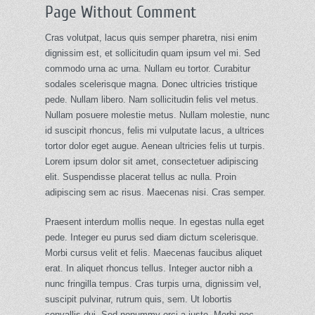
Page Without Comment
Cras volutpat, lacus quis semper pharetra, nisi enim
dignissim est, et sollicitudin quam ipsum vel mi. Sed
commodo urna ac urna. Nullam eu tortor. Curabitur
sodales scelerisque magna. Donec ultricies tristique
pede. Nullam libero. Nam sollicitudin felis vel metus.
Nullam posuere molestie metus. Nullam molestie, nunc
id suscipit rhoncus, felis mi vulputate lacus, a ultrices
tortor dolor eget augue. Aenean ultricies felis ut turpis.
Lorem ipsum dolor sit amet, consectetuer adipiscing
elit. Suspendisse placerat tellus ac nulla. Proin
adipiscing sem ac risus. Maecenas nisi. Cras semper.
Praesent interdum mollis neque. In egestas nulla eget
pede. Integer eu purus sed diam dictum scelerisque.
Morbi cursus velit et felis. Maecenas faucibus aliquet
erat. In aliquet rhoncus tellus. Integer auctor nibh a
nunc fringilla tempus. Cras turpis urna, dignissim vel,
suscipit pulvinar, rutrum quis, sem. Ut lobortis
convallis dui. Sed nonummy orci a justo. Morbi nec