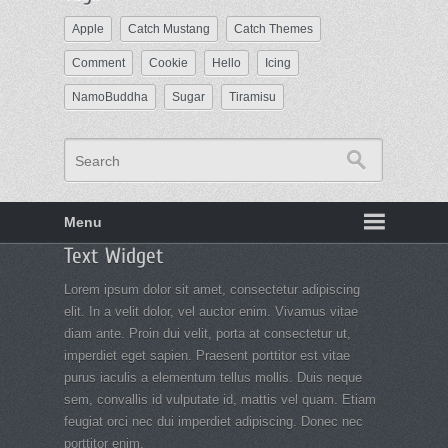
Apple
Catch Mustang
Catch Themes
Comment
Cookie
Hello
Icing
NamoBuddha
Sugar
Tiramisu
Search
Menu
Footer
Text Widget
menu
Lorem ipsum dolor sit amet, consectetur adipiscing
elit. In a velit dolor, vel auctor enim. Vivamus vitae
diam ante. Proin dui velit, porta at consectetur ut,
imperdiet eget sapien. Praesent porttitor est vitae
purus iaculis a elementum tellus mollis. Duis neque
sem, convallis id vulputate id, mattis vel quam. Etiam
feugiat orci nec dui imperdiet adipiscing. Donec nec
porttitor enim.