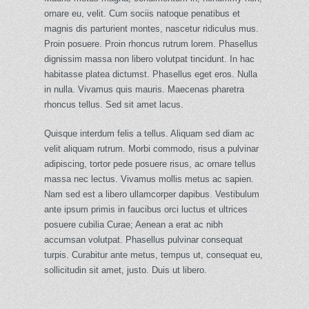
ornare eu, velit. Cum sociis natoque penatibus et
magnis dis parturient montes, nascetur ridiculus mus.
Proin posuere. Proin rhoncus rutrum lorem. Phasellus
dignissim massa non libero volutpat tincidunt. In hac
habitasse platea dictumst. Phasellus eget eros. Nulla
in nulla. Vivamus quis mauris. Maecenas pharetra
rhoncus tellus. Sed sit amet lacus.
Quisque interdum felis a tellus. Aliquam sed diam ac
velit aliquam rutrum. Morbi commodo, risus a pulvinar
adipiscing, tortor pede posuere risus, ac ornare tellus
massa nec lectus. Vivamus mollis metus ac sapien.
Nam sed est a libero ullamcorper dapibus. Vestibulum
ante ipsum primis in faucibus orci luctus et ultrices
posuere cubilia Curae; Aenean a erat ac nibh
accumsan volutpat. Phasellus pulvinar consequat
turpis. Curabitur ante metus, tempus ut, consequat eu,
sollicitudin sit amet, justo. Duis ut libero.