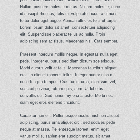
Nullam posuere molestie metus. Nullam molestie, nunc
id suscipit rhoncus, felis mi vulputate lacus, a ultrices
tortor dolor eget augue. Aenean ultricies felis ut turpis.
Lorem ipsum dolor sit amet, consectetuer adipiscing
elit. Suspendisse placerat tellus ac nulla. Proin
adipiscing sem ac risus. Maecenas nisi. Cras semper.
Praesent interdum mollis neque. In egestas nulla eget
pede. Integer eu purus sed diam dictum scelerisque.
Morbi cursus velit et felis. Maecenas faucibus aliquet
erat. In aliquet rhoncus tellus. Integer auctor nibh a
nunc fringilla tempus. Cras turpis urna, dignissim vel,
suscipit pulvinar, rutrum quis, sem. Ut lobortis
convallis dui. Sed nonummy orci a justo. Morbi nec
diam eget eros eleifend tincidunt.
Curabitur non elit. Pellentesque iaculis, nisl non aliquet
adipiscing, purus urna aliquet orci, sed sodales pede
neque at massa. Pellentesque laoreet, enim eget
varius mollis, sapien erat suscipit metus, sit amet