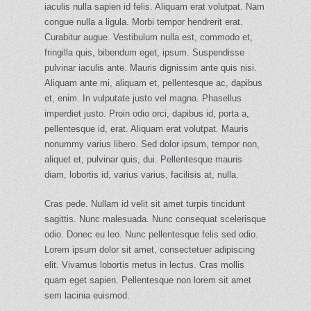
iaculis nulla sapien id felis. Aliquam erat volutpat. Nam
congue nulla a ligula. Morbi tempor hendrerit erat.
Curabitur augue. Vestibulum nulla est, commodo et,
fringilla quis, bibendum eget, ipsum. Suspendisse
pulvinar iaculis ante. Mauris dignissim ante quis nisi.
Aliquam ante mi, aliquam et, pellentesque ac, dapibus
et, enim. In vulputate justo vel magna. Phasellus
imperdiet justo. Proin odio orci, dapibus id, porta a,
pellentesque id, erat. Aliquam erat volutpat. Mauris
nonummy varius libero. Sed dolor ipsum, tempor non,
aliquet et, pulvinar quis, dui. Pellentesque mauris
diam, lobortis id, varius varius, facilisis at, nulla.
Cras pede. Nullam id velit sit amet turpis tincidunt
sagittis. Nunc malesuada. Nunc consequat scelerisque
odio. Donec eu leo. Nunc pellentesque felis sed odio.
Lorem ipsum dolor sit amet, consectetuer adipiscing
elit. Vivamus lobortis metus in lectus. Cras mollis
quam eget sapien. Pellentesque non lorem sit amet
sem lacinia euismod.