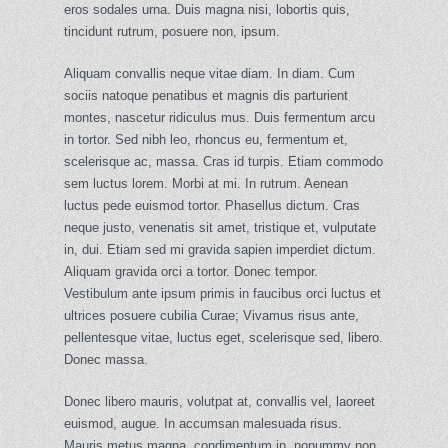
eros sodales urna. Duis magna nisi, lobortis quis,
tincidunt rutrum, posuere non, ipsum.
Aliquam convallis neque vitae diam. In diam. Cum
sociis natoque penatibus et magnis dis parturient
montes, nascetur ridiculus mus. Duis fermentum arcu
in tortor. Sed nibh leo, rhoncus eu, fermentum et,
scelerisque ac, massa. Cras id turpis. Etiam commodo
sem luctus lorem. Morbi at mi. In rutrum. Aenean
luctus pede euismod tortor. Phasellus dictum. Cras
neque justo, venenatis sit amet, tristique et, vulputate
in, dui. Etiam sed mi gravida sapien imperdiet dictum.
Aliquam gravida orci a tortor. Donec tempor.
Vestibulum ante ipsum primis in faucibus orci luctus et
ultrices posuere cubilia Curae; Vivamus risus ante,
pellentesque vitae, luctus eget, scelerisque sed, libero.
Donec massa.
Donec libero mauris, volutpat at, convallis vel, laoreet
euismod, augue. In accumsan malesuada risus.
Mauris metus magna, condimentum in, nonummy non,