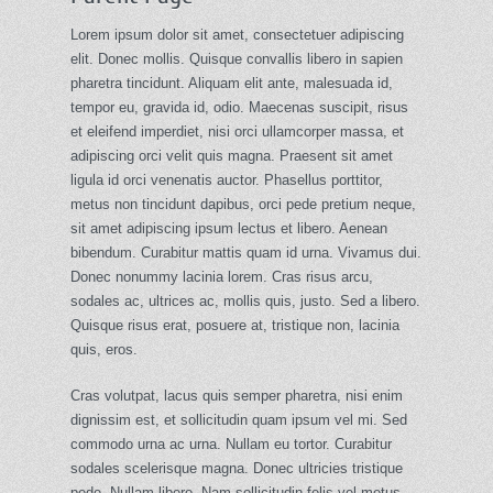
Lorem ipsum dolor sit amet, consectetuer adipiscing
elit. Donec mollis. Quisque convallis libero in sapien
pharetra tincidunt. Aliquam elit ante, malesuada id,
tempor eu, gravida id, odio. Maecenas suscipit, risus
et eleifend imperdiet, nisi orci ullamcorper massa, et
adipiscing orci velit quis magna. Praesent sit amet
ligula id orci venenatis auctor. Phasellus porttitor,
metus non tincidunt dapibus, orci pede pretium neque,
sit amet adipiscing ipsum lectus et libero. Aenean
bibendum. Curabitur mattis quam id urna. Vivamus dui.
Donec nonummy lacinia lorem. Cras risus arcu,
sodales ac, ultrices ac, mollis quis, justo. Sed a libero.
Quisque risus erat, posuere at, tristique non, lacinia
quis, eros.
Cras volutpat, lacus quis semper pharetra, nisi enim
dignissim est, et sollicitudin quam ipsum vel mi. Sed
commodo urna ac urna. Nullam eu tortor. Curabitur
sodales scelerisque magna. Donec ultricies tristique
pede. Nullam libero. Nam sollicitudin felis vel metus.