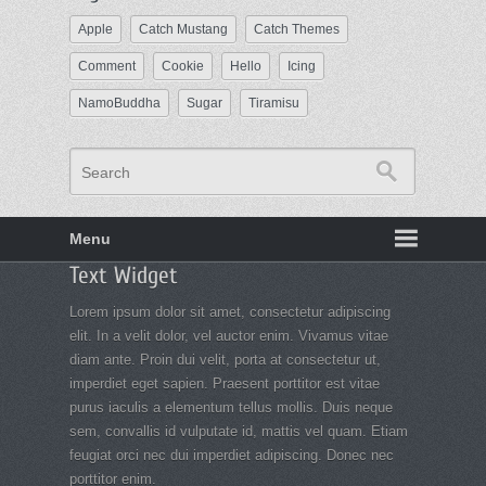
Apple
Catch Mustang
Catch Themes
Comment
Cookie
Hello
Icing
NamoBuddha
Sugar
Tiramisu
Search
Menu
Footer
Text Widget
menu
Lorem ipsum dolor sit amet, consectetur adipiscing
elit. In a velit dolor, vel auctor enim. Vivamus vitae
diam ante. Proin dui velit, porta at consectetur ut,
imperdiet eget sapien. Praesent porttitor est vitae
purus iaculis a elementum tellus mollis. Duis neque
sem, convallis id vulputate id, mattis vel quam. Etiam
feugiat orci nec dui imperdiet adipiscing. Donec nec
porttitor enim.