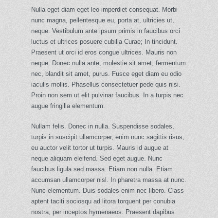
Nulla eget diam eget leo imperdiet consequat. Morbi
nunc magna, pellentesque eu, porta at, ultricies ut,
neque. Vestibulum ante ipsum primis in faucibus orci
luctus et ultrices posuere cubilia Curae; In tincidunt.
Praesent ut orci id eros congue ultrices. Mauris non
neque. Donec nulla ante, molestie sit amet, fermentum
nec, blandit sit amet, purus. Fusce eget diam eu odio
iaculis mollis. Phasellus consectetuer pede quis nisi.
Proin non sem ut elit pulvinar faucibus. In a turpis nec
augue fringilla elementum.
Nullam felis. Donec in nulla. Suspendisse sodales,
turpis in suscipit ullamcorper, enim nunc sagittis risus,
eu auctor velit tortor ut turpis. Mauris id augue at
neque aliquam eleifend. Sed eget augue. Nunc
faucibus ligula sed massa. Etiam non nulla. Etiam
accumsan ullamcorper nisl. In pharetra massa at nunc.
Nunc elementum. Duis sodales enim nec libero. Class
aptent taciti sociosqu ad litora torquent per conubia
nostra, per inceptos hymenaeos. Praesent dapibus